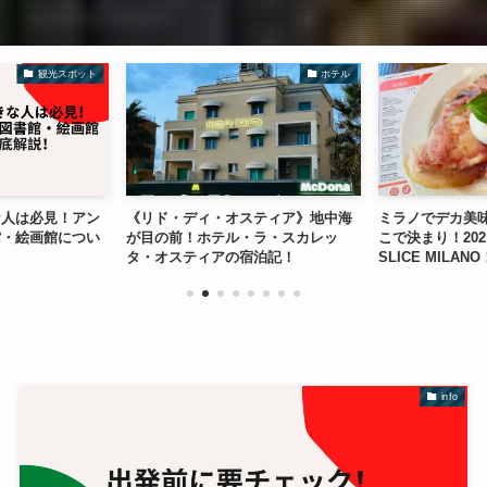
観光スポット
ホテル
な人は必見！アン
《リド・ディ・オスティア》地中海
ミラノでデカ美
館・絵画館につい
が目の前！ホテル・ラ・スカレッ
こで決まり！20
タ・オスティアの宿泊記！
SLICE MILANO
info